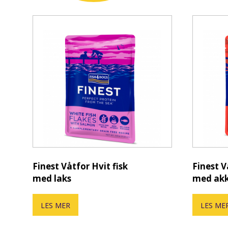
Finest Våtfor Hvit fisk
Finest V
med laks
med ak
LES MER
LES ME