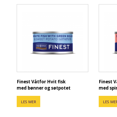
Finest Våtfor Hvit fisk
Finest V
med bønner og søtpotet
med spi
LES MER
LES ME