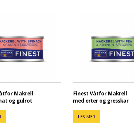
åtfor Makrell
Finest Våtfor Makrell
nat og gulrot
med erter og gresskar
R
LES MER