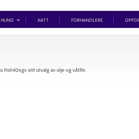
HUND
KATT
FORHANDLERE
OPPD
u Fish4Dogs sitt utvalg av olje og våtfôr.