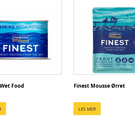
 Wet Food
Finest Mousse Ørret
R
LES MER