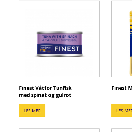
Finest Våtfor Tunfisk
Finest 
med spinat og gulrot
LES MER
LES ME