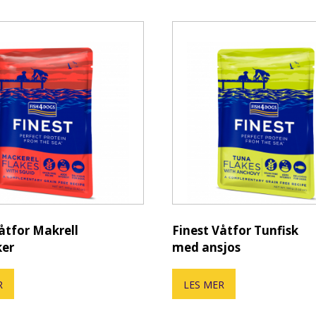
åtfor Makrell
Finest Våtfor Tunfisk
ker
med ansjos
R
LES MER