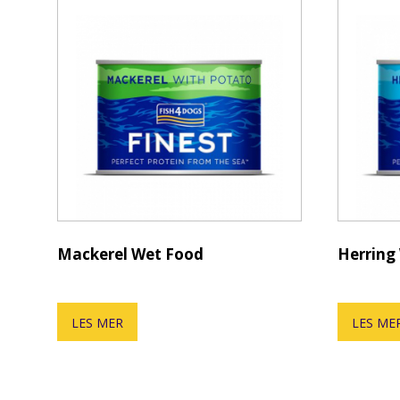
Mackerel Wet Food
Herring
LES MER
LES ME